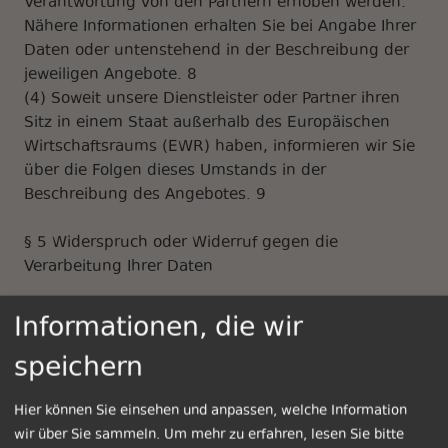
Verantwortung von den Partnern erhoben werden.
Nähere Informationen erhalten Sie bei Angabe Ihrer
Daten oder untenstehend in der Beschreibung der
jeweiligen Angebote. 8
(4) Soweit unsere Dienstleister oder Partner ihren
Sitz in einem Staat außerhalb des Europäischen
Wirtschaftsraums (EWR) haben, informieren wir Sie
über die Folgen dieses Umstands in der
Beschreibung des Angebotes. 9
§ 5 Widerspruch oder Widerruf gegen die
Verarbeitung Ihrer Daten
(1) Falls Sie eine Einwilligung zur Verarbeitung Ihrer
Informationen, die wir
Daten erteilt haben, können Sie diese jederzeit
speichern
widerrufen. Ein solcher Widerruf beeinflusst die
Zulässigkeit der Verarbeitung Ihrer
personenbezogenen Daten, nachdem Sie ihn
Hier können Sie einsehen und anpassen, welche Information
gegenüber uns ausgesprochen haben. Die
wir über Sie sammeln.
Um mehr zu erfahren, lesen Sie bitte