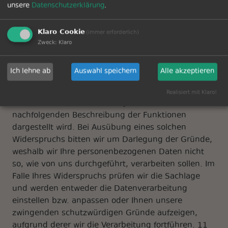
Zulässigkeit der Verarbeitung Ihrer Daten bis zum
unsere
Datenschutzerklärung
.
Zeitpunkt Ihres Widerrufs bleibt unberührt. 10
(2) Soweit wir die Verarbeitung Ihrer
Klaro Cookie
(immer erforderlich)
personenbezogenen Daten auf die
Zweck
:
Klaro
Interessenabwägung stützen, können Sie
Widerspruch gegen die Verarbeitung einlegen. Dies
Ich lehne ab
Auswahl speichern
Alle akzeptieren
ist der Fall, wenn die Verarbeitung insbesondere
nicht zur Erfüllung eines Vertrags mit Ihnen
Realisiert mit Klaro!
erforderlich ist, was von uns jeweils bei der
nachfolgenden Beschreibung der Funktionen
dargestellt wird. Bei Ausübung eines solchen
Widerspruchs bitten wir um Darlegung der Gründe,
weshalb wir Ihre personenbezogenen Daten nicht
so, wie von uns durchgeführt, verarbeiten sollen. Im
Falle Ihres Widerspruchs prüfen wir die Sachlage
und werden entweder die Datenverarbeitung
einstellen bzw. anpassen oder Ihnen unsere
zwingenden schutzwürdigen Gründe aufzeigen,
aufgrund derer wir die Verarbeitung fortführen. 11